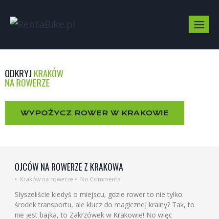
ODKRYJ
KRAKÓW
NA ROWERZE
WYPOŻYCZ ROWER W KRAKOWIE
OJCÓW NA ROWERZE Z KRAKOWA
•
Kraków na rowerze
•
No Comments
Słyszeliście kiedyś o miejscu, gdzie rower to nie tylko
środek transportu, ale klucz do magicznej krainy? Tak, to
nie jest bajka, to Zakrzówek w Krakowie! No więc