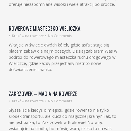
oferuje niezapomniane widoki i wiele atrakcji po drodze.
ROWEROWE MIASTECZKO WIELICZKA
•
Kraków na rowerze
•
No Comments
Witajcie w świecie dwóch kółek, gdzie asfalt staje się
placem zabaw dla najmłodszych. Dzisiaj zabieram Was w
podróż do rowerowego miasteczka ruchu drogowego w
Wieliczce, gdzie każdy przejechany metr to nowe
doświadczenie i nauka.
ZAKRZÓWEK – MAGIA NA ROWERZE
•
Kraków na rowerze
•
No Comments
Słyszeliście kiedyś o miejscu, gdzie rower to nie tylko
środek transportu, ale klucz do magicznej krainy? Tak, to
nie jest bajka, to Zakrzówek w Krakowie! No więc
wsiadajcie na siodło, bo mówię wam, czeka tu na was