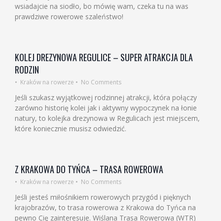
wsiadajcie na siodło, bo mówię wam, czeka tu na was
prawdziwe rowerowe szaleństwo!
KOLEJ DREZYNOWA REGULICE – SUPER ATRAKCJA DLA
RODZIN
•
Kraków na rowerze
•
No Comments
Jeśli szukasz wyjątkowej rodzinnej atrakcji, która połączy
zarówno historię kolei jak i aktywny wypoczynek na łonie
natury, to kolejka drezynowa w Regulicach jest miejscem,
które koniecznie musisz odwiedzić.
Z KRAKOWA DO TYŃCA – TRASA ROWEROWA
•
Kraków na rowerze
•
No Comments
Jeśli jesteś miłośnikiem rowerowych przygód i pięknych
krajobrazów, to trasa rowerowa z Krakowa do Tyńca na
pewno Cię zainteresuje. Wiślana Trasa Rowerowa (WTR)