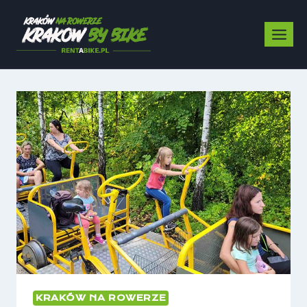
Przeskocz
do
treści
KRAKÓW NA ROWERZE